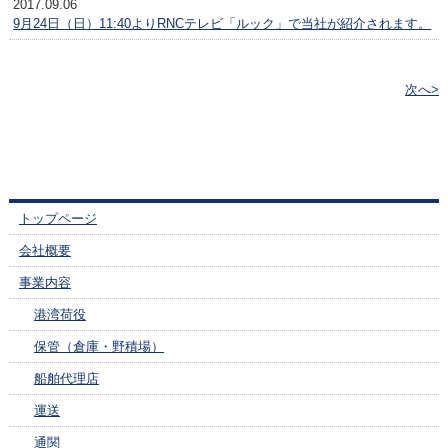
2017.09.06
9月24日（日）11:40よりRNCテレビ「ルック」で当社が紹介されます。
次へ>
トップページ
会社概要
事業内容
港湾荷役
保管（倉庫・野積場）
船舶代理店
運送
通関