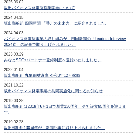
2025.06.02
坂出バイオマス発電所営業開始について
2024.04.15
坂出郵船組 四国新聞 「香川の未来力」に紹介されました。
2024.04.03
バイオマス発電所事業の取り組みが、四国新聞の「Leaders Interview
2024春」の記事で取り上げられました。
2023.03.29
みなとSDGsパートナー登録制度へ登録いたしました。
2022.01.04
坂出郵船組 丸亀鋼材倉庫 令和3年12月稼働
2021.10.22
坂出バイオマス発電事業の共同実施化に関するお知らせ
2019.03.28
坂出郵船組は2019年6月1日で創業130周年、会社設立95周年を迎えま
す。
2019.02.28
坂出郵船組130周年が、新聞記事に取り上げられました。