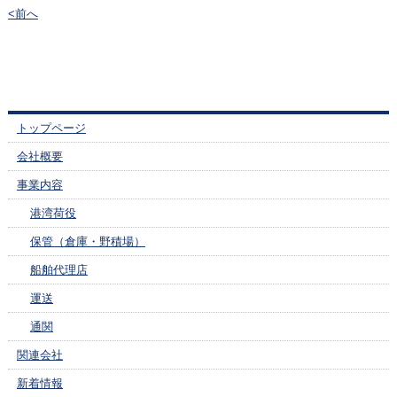
<前へ
トップページ
会社概要
事業内容
港湾荷役
保管（倉庫・野積場）
船舶代理店
運送
通関
関連会社
新着情報